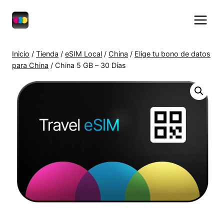
Saltar
al
contenido
Inicio
/
Tienda
/
eSIM Local
/
China
/
Elige tu bono de datos
para China
/
China 5 GB – 30 Días