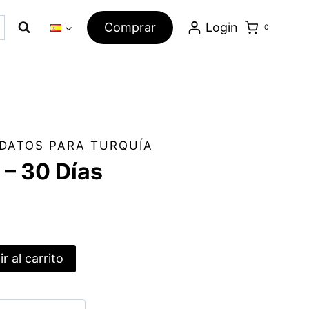
GB
Comprar
Login
0
-
30
Días
cantidad
 DATOS PARA TURQUÍA
 – 30 Días
r al carrito