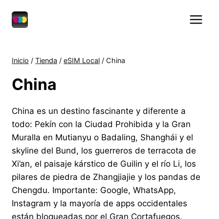
Saltar
al
contenido
Inicio
/
Tienda
/
eSIM Local
/
China
China
China es un destino fascinante y diferente a
todo: Pekín con la Ciudad Prohibida y la Gran
Muralla en Mutianyu o Badaling, Shanghái y el
skyline del Bund, los guerreros de terracota de
Xi’an, el paisaje kárstico de Guilin y el río Li, los
pilares de piedra de Zhangjiajie y los pandas de
Chengdu. Importante: Google, WhatsApp,
Instagram y la mayoría de apps occidentales
están bloqueadas por el Gran Cortafuegos.