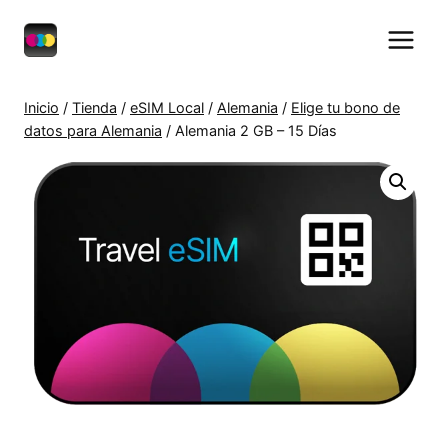
Saltar
al
contenido
Inicio
/
Tienda
/
eSIM Local
/
Alemania
/
Elige tu bono de
datos para Alemania
/
Alemania 2 GB – 15 Días