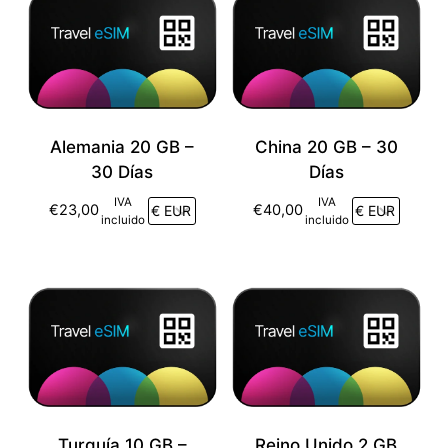
Alemania 20 GB –
China 20 GB – 30
30 Días
Días
IVA
IVA
€
23,00
€
40,00
incluido
incluido
Turquía 10 GB –
Reino Unido 2 GB