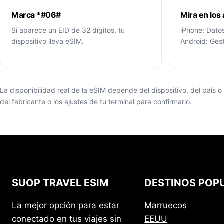
Marca *#06#
Mira en los
Si aparece un EID de 32 dígitos, tu
iPhone: Datos
dispositivo lleva eSIM.
Android: Ges
La disponibilidad real de la eSIM depende del dispositivo, del país o 
del fabricante o los ajustes de tu terminal para confirmarlo.
SUOP TRAVEL ESIM
DESTINOS POP
La mejor opción para estar
Marruecos
conectado en tus viajes sin
EEUU