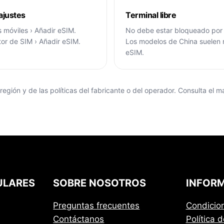
 ajustes
Terminal libre
 móviles › Añadir eSIM.
No debe estar bloqueado por
tor de SIM › Añadir eSIM.
Los modelos de China suelen 
eSIM.
región y de las políticas del fabricante o del operador. Consulta el m
ULARES
SOBRE NOSOTROS
INFORM
Preguntas frecuentes
Condicio
Contáctanos
Política 