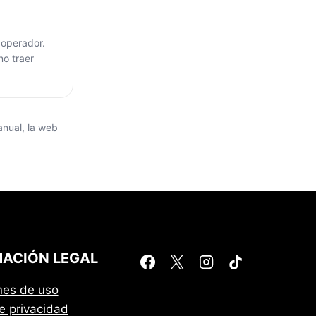
 operador.
no traer
anual, la web
ACIÓN LEGAL
nes de uso
de privacidad