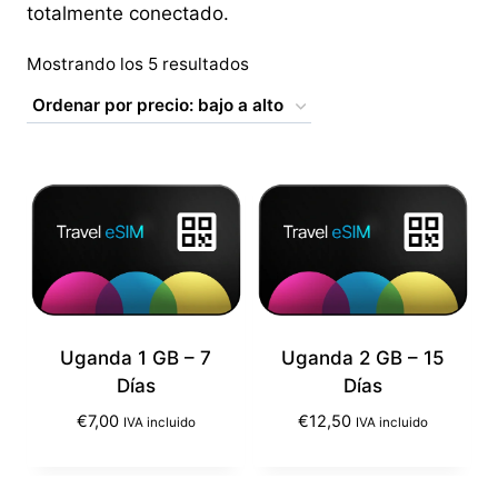
totalmente conectado.
Ordenado
Mostrando los 5 resultados
por
precio:
bajo
a
alto
Uganda 1 GB – 7
Uganda 2 GB – 15
Días
Días
€
7,00
€
12,50
IVA incluido
IVA incluido