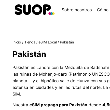
Saltar
al
Sobre nosotros
Cómo 
contenido
Inicio
/
Tienda
/
eSIM Local
/
Pakistán
Pakistán
Pakistán es Lahore con la Mezquita de Badshahi y
las ruinas de Mohenjo-daro (Patrimonio UNESCO),
planeta— y el hipnótico valle de Hunza con sus g
extensa en ciudades y en las rutas del norte. L
SIM.
Nuestra
eSIM prepago para Pakistán
desde
4,