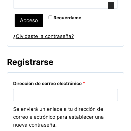
b
g
l
a
Recuérdame
Acceso
i
t
g
¿Olvidaste la contraseña?
o
a
r
t
i
Registrarse
o
o
r
O
Dirección de correo electrónico
*
i
b
o
l
Se enviará un enlace a tu dirección de
i
correo electrónico para establecer una
nueva contraseña.
g