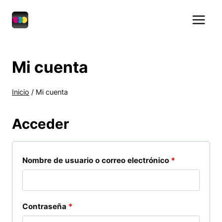
Saltar
al
contenido
Mi cuenta
Inicio
/
Mi cuenta
Acceder
O
Nombre de usuario o correo electrónico
*
b
l
O
Contraseña
*
i